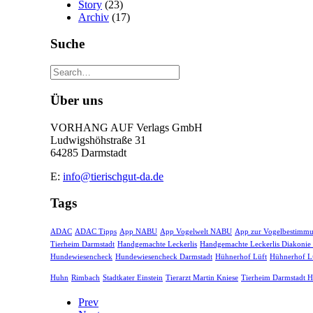
Story
(23)
Archiv
(17)
Suche
Über uns
VORHANG AUF Verlags GmbH
Ludwigshöhstraße 31
64285 Darmstadt
E:
info@tierischgut-da.de
Tags
ADAC
ADAC Tipps
App NABU
App Vogelwelt NABU
App zur Vogelbestimm
Tierheim Darmstadt
Handgemachte Leckerlis
Handgemachte Leckerlis Diakonie
Hundewiesencheck
Hundewiesencheck Darmstadt
Hühnerhof Lüft
Hühnerhof Lü
Huhn
Rimbach
Stadtkater Einstein
Tierarzt Martin Kniese
Tierheim Darmstadt 
Prev