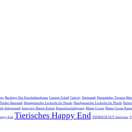
ung
Buchtipp Das Kuscheltierdrama
Carmen Schell
Cativity
Darmstadt
Darmstädter Tierarzt Mar
 Nieder-Ramstadt
Handgemachte Leckerlis für Hunde
Handgemachte Leckerlis für Pferde
Heimi
ft Seligenstadt
Interview Martin Kniese
Katzenbeschäftigung
Maine Coone
Maine Coone Katze
Tierisches Happy End
Happy End
TIERISCH GUT Interview
T