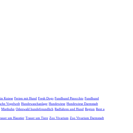
tin Kniese
Ferien mit Hund
Fresh Dogs
Fundhund Pinocchio
Fundhund
sche Vogelwelt
Hundewaschanlage
Hundewiese
Hundewiese Darmstadt
Miethuhn
Odenwald hundefreundlich
Radfahren und Hund
Region
Rent a
rauer um Haustier
Trauer um Tiere
Zoo Vivarium
Zoo Vivarium Darmstadt