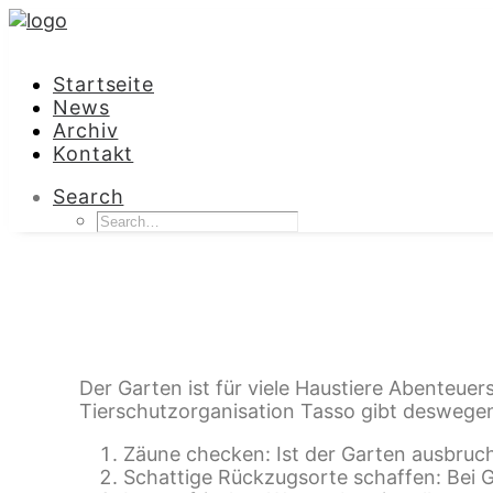
Startseite
News
Archiv
Kontakt
Search
Tiersichere Gartentip
19. Mai 2021
•
In
Archiv
•
1 Minutes
Der Garten ist für viele Haustiere Abenteuer
Tierschutzorganisation Tasso gibt deswegen 
Zäune checken: Ist der Garten ausbruc
Schattige Rückzugsorte schaffen: Bei 