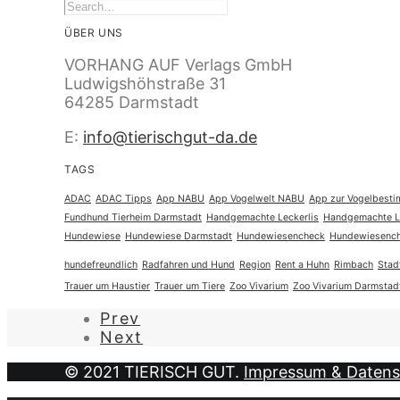
ÜBER UNS
VORHANG AUF Verlags GmbH
Ludwigshöhstraße 31
64285 Darmstadt
E:
info@tierischgut-da.de
TAGS
ADAC
ADAC Tipps
App NABU
App Vogelwelt NABU
App zur Vogelbest
Fundhund Tierheim Darmstadt
Handgemachte Leckerlis
Handgemachte Le
Hundewiese
Hundewiese Darmstadt
Hundewiesencheck
Hundewiesench
hundefreundlich
Radfahren und Hund
Region
Rent a Huhn
Rimbach
Stad
Trauer um Haustier
Trauer um Tiere
Zoo Vivarium
Zoo Vivarium Darmstad
Prev
Next
© 2021 TIERISCH GUT.
Impressum & Datens