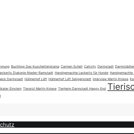
immung
Buchtipp Das Kuscheltierdrama
Carmen Schell
Cativity
Darmstadt
Darmstädter
ckerlis Diakonie Nieder-Ramstadt
Handgemachte Leckerlis für Hunde
Handgemachte L
eck Darmstadt
Hühnerhof Lüft
Hühnerhof Lüft Seligenstadt
Interview Martin Kniese
Ka
Tieri
tkater Einstein
Tierarzt Martin Kniese
Tierheim Darmstadt Happy End
t
chutz