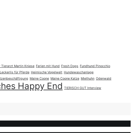
 Tierarzt Martin Kniese
Ferien mit Hund
Fresh Dogs
Fundhund Pinocchio
eckerlis für Pferde
Heimische Vogelwelt
Hundewaschanlage
tzenbeschäftigung
Maine Coone
Maine Coone Katze
Miethuhn
Odenwald
sches Happy End
TIERISCH GUT Interview